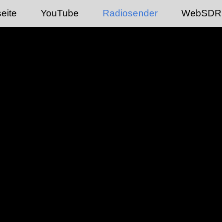
seite
YouTube
Radiosender
WebSDR